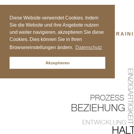
t 0202 6951 4090
Diese Website verwendet Cookies. Indem
Sie die Website und ihre Angebote nutzen
und weiter navigieren, akzeptieren Sie diese
HOME
COACHING
TRAIN
Cookies. Dies können Sie in Ihren
Browsereinstellungen ändern.
Datenschutz
Akzeptieren
EINZIGARTIGKEIT
PROZESS
BEZIEHUNG
ENTWICKLUNG
HAL